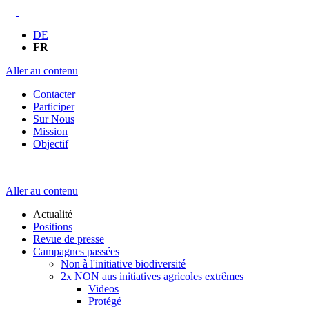
DE
FR
Aller au contenu
Contacter
Participer
Sur Nous
Mission
Objectif
Aller au contenu
Actualité
Positions
Revue de presse
Campagnes passées
Non à l'initiative biodiversité
2x NON aus initiatives agricoles extrêmes
Videos
Protégé