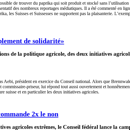
sible de trouver du paprika qui soit produit et stocké sans l’utilisatio
ntatif des nombreux reportages médiatiques. Il a été commenté en ligne 
prika, les Suisses et Suissesses ne supportent pas la plaisanterie. L’ex
plement de solidarité»
ns de la politique agricole, des deux initiatives agricol
Aebi, président en exercice du Conseil national. Alors que Brennwald a
 commissaire-priseur, lui répond tout aussi ouvertement et honnêtement.
e suisse et en particulier les deux initiatives agricoles.
recommande 2x le non
iatives agricoles extrêmes, le Conseil fédéral lance la 