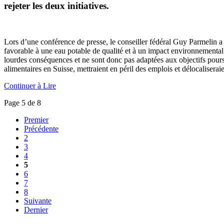
rejeter les deux initiatives.
Lors d’une conférence de presse, le conseiller fédéral Guy Parmelin a m
favorable à une eau potable de qualité et à un impact environnemental a
lourdes conséquences et ne sont donc pas adaptées aux objectifs poursui
alimentaires en Suisse, mettraient en péril des emplois et délocalisera
Continuer à Lire
Page 5 de 8
Premier
Précédente
2
3
4
5
6
7
8
Suivante
Dernier