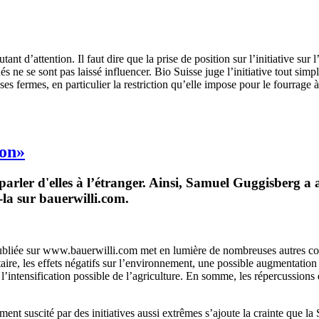
tant d’attention. Il faut dire que la prise de position sur l’initiative su
s ne se sont pas laissé influencer. Bio Suisse juge l’initiative tout sim
s fermes, en particulier la restriction qu’elle impose pour le fourrage à 
ion»
 parler d'elles à l’étranger. Ainsi, Samuel Guggisberg 
-la sur bauerwilli.com.
w publiée sur www.bauerwilli.com met en lumière de nombreuses autres con
re, les effets négatifs sur l’environnement, une possible augmentation
t l’intensification possible de l’agriculture. En somme, les répercussions 
nement suscité par des initiatives aussi extrêmes s’ajoute la crainte que 