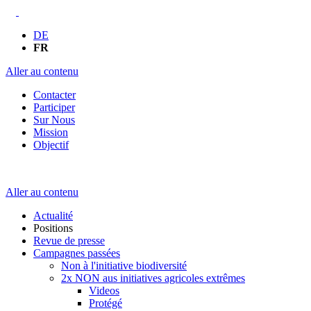
DE
FR
Aller au contenu
Contacter
Participer
Sur Nous
Mission
Objectif
Aller au contenu
Actualité
Positions
Revue de presse
Campagnes passées
Non à l'initiative biodiversité
2x NON aus initiatives agricoles extrêmes
Videos
Protégé