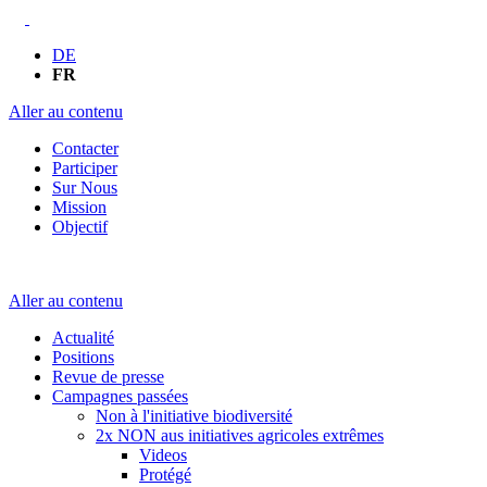
DE
FR
Aller au contenu
Contacter
Participer
Sur Nous
Mission
Objectif
Aller au contenu
Actualité
Positions
Revue de presse
Campagnes passées
Non à l'initiative biodiversité
2x NON aus initiatives agricoles extrêmes
Videos
Protégé