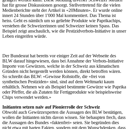
hat für grosse Diskussionen gesorgt. Stellvertretend für die vielen
Medienberichte steht der Artikel in «20Minuten». Er wurde online
innert 24 Stunden über 1'000 Mal kommentiert. Das Thema ist
heiss. Geht es nämlich um so geliebte Produkte wie Paprikachips,
verstehen die Schweizerinnen und Schweizer keinen Spass. Das
Beispiel zeigt anschaulich, wie die Pestizidverbots-Initiative in unser
Leben eingreifen würde.
Der Bundesrat hat bereits vor einiger Zeit auf der Webseite des
BLW darauf hingewiesen, dass bei Annahme der Verbots-Initiative
Importe von Gewürzen, welche in der Schweiz aus klimatischen
Gründen nicht hergestellt werden können, direkt betroffen wären.
So schreibt das BLW: «Gewisse Rohstoffe, die «frei von
synthetischen Pestiziden» sind, sind auf dem Weltmarkt kaum
erhältlich. Nehmen wir als Beispiel bestimmte Gewürze wie Paprika
oder Pfeffer, die als Zutaten für Fertigprodukte wie beispielsweise
Chips verwendet werden.»
Initianten setzen naiv auf Pionierrolle der Schweiz
Obwohl auch Gewürzexperten die Aussagen des BLW bestätigen,
wollen die Initianten nichts davon wissen. Sie behaupten frech, dass
die Aussagen des Bundes «faktenfrei» seien. Sie begründen dies
nicht etwa mit harten Fakten, sondern mit dem Wunschdenken, dass