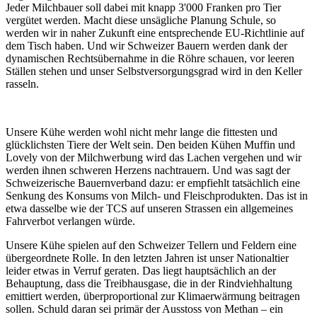
Jeder Milchbauer soll dabei mit knapp 3'000 Franken pro Tier
vergütet werden. Macht diese unsägliche Planung Schule, so
werden wir in naher Zukunft eine entsprechende EU-Richtlinie auf
dem Tisch haben. Und wir Schweizer Bauern werden dank der
dynamischen Rechtsübernahme in die Röhre schauen, vor leeren
Ställen stehen und unser Selbstversorgungsgrad wird in den Keller
rasseln.
Unsere Kühe werden wohl nicht mehr lange die fittesten und
glücklichsten Tiere der Welt sein. Den beiden Kühen Muffin und
Lovely von der Milchwerbung wird das Lachen vergehen und wir
werden ihnen schweren Herzens nachtrauern. Und was sagt der
Schweizerische Bauernverband dazu: er empfiehlt tatsächlich eine
Senkung des Konsums von Milch- und Fleischprodukten. Das ist in
etwa dasselbe wie der TCS auf unseren Strassen ein allgemeines
Fahrverbot verlangen würde.
Unsere Kühe spielen auf den Schweizer Tellern und Feldern eine
übergeordnete Rolle. In den letzten Jahren ist unser Nationaltier
leider etwas in Verruf geraten. Das liegt hauptsächlich an der
Behauptung, dass die Treibhausgase, die in der Rindviehhaltung
emittiert werden, überproportional zur Klimaerwärmung beitragen
sollen. Schuld daran sei primär der Ausstoss von Methan – ein