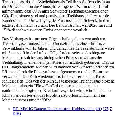
Treibhausgas, das die Wiederkäuer als Teil ihres Stoffwechsels an
die Umwelt und in die Atmosphäre abgeben. Wir machen darauf
aufmerksam, dass 80 % aller Schweizer Treibhausgasemissionen
CO₂-Emissionen sind und gemäss dem Treibhausgas-Inventar des
Bundesamts für Umwelt ging der Ausstoss in der Schweiz in den
letzten Jahren leicht zurück. Die Landwirtschaft war 2020 für rund
15 % der schweizweiten Emissionen verantwortlich.
Das Methangas hat mehrere Eigenschaften, die es von anderen
Treibhausgasen unterscheidet. Einerseits hat es eine sehr kurze
Verweildauer von 12 Jahren und danach reagiert es natürlicherweise
mit Sauerstoff in der Luft zu CO₂. Andererseits ist das biogene
Methan, also solches aus biologischen Prozessen wie aus der
Viehhaltung, in einem ewigen Kreislauf natürlich gebunden. Das zu
CO₂ umgewandelte Methan wird nämlich von Gräsern und anderen
Pflanzen durch die Fotosynthese aufgenommen und in Biomasse
verwandelt. Die Kuh wiederum frisst die Gräser und der Kreis
schliesst sich. Das von der Kuh ausgestossene Treibhausgas biogene
Methan ist also ein “Flow Gas”, da es permanent in einem
natürlichen biologischen Kreislauf rezykliert wird. Hinsichtlich des
Klimawandels besteht das Problem also offensichtlich nicht im
Methanausstoss unserer Kühe.
DE_MM IG Bauern Unternehmen_Kuhbestände.pdf
(275,7
KiB)