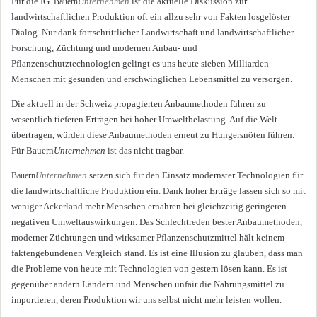
Für die IG
Unternehmen
ist die aktuelle Diskussion zur
Bauern
landwirtschaftlichen Produktion oft ein allzu sehr von Fakten losgelöster
Dialog. Nur dank fortschrittlicher Landwirtschaft und landwirtschaftlicher
Forschung, Züchtung und modernen Anbau- und
Pflanzenschutztechnologien gelingt es uns heute sieben Milliarden
Menschen mit gesunden und erschwinglichen Lebensmittel zu versorgen.
Die aktuell in der Schweiz propagierten Anbaumethoden führen zu
wesentlich tieferen Erträgen bei hoher Umweltbelastung. Auf die Welt
übertragen, würden diese Anbaumethoden erneut zu Hungersnöten führen.
Für Bauern
Unternehmen
ist das nicht tragbar.
Unternehmen
setzen sich für den Einsatz modernster Technologien für
Bauern
die landwirtschaftliche Produktion ein. Dank hoher Erträge lassen sich so mit
weniger Ackerland mehr Menschen ernähren bei gleichzeitig geringeren
negativen Umweltauswirkungen. Das Schlechtreden bester Anbaumethoden,
moderner Züchtungen und wirksamer Pflanzenschutzmittel hält keinem
faktengebundenen Vergleich stand. Es ist eine Illusion zu glauben, dass man
die Probleme von heute mit Technologien von gestern lösen kann. Es ist
gegenüber andern Ländern und Menschen unfair die Nahrungsmittel zu
importieren, deren Produktion wir uns selbst nicht mehr leisten wollen.