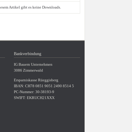
iesem Artikel gibt es keine Downloads.
Bankverbindung
IG Bauern Unternehmen
3086 Zimmerwald
Ersparniskasse Rüeggisberg
IBAN: CH78 0851 9051 2490 8514 5
PC-Nummer: 30-38193-9
SWIFT: EKRUCH21XXX