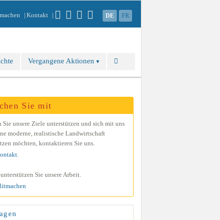
machen
Kontakt
DE
FR
ichte
Vergangene Aktionen
chen Sie mit
Sie unsere Ziele unterstützen und sich mit uns
ine mo­derne, realistische Land­wirt­schaft
tzen möchten, kontak­tieren Sie uns.
ontakt
.
unterstützen Sie unsere Arbeit.
itmachen
agen