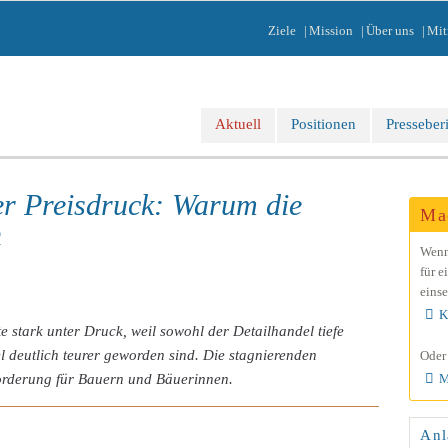
gation
Ziele
Mission
Über uns
Mit
springen
Navigation
Aktuell
Positionen
Presseber
überspringen
er Preisdruck: Warum die
Ma
n
Wenn 
für e
einse
K
e stark unter Druck, weil sowohl der Detailhandel tiefe
el deutlich teurer geworden sind. Die stagnierenden
Oder 
M
orderung für Bauern und Bäuerinnen.
Anl