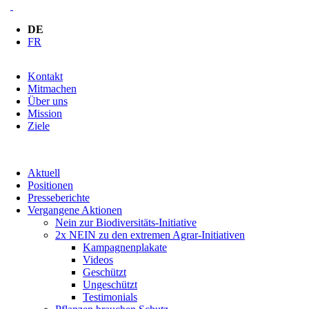
DE
FR
Navigation
Kontakt
überspringen
Mitmachen
Über uns
Mission
Ziele
Navigation
Aktuell
überspringen
Positionen
Presseberichte
Vergangene Aktionen
Nein zur Biodiversitäts-Initiative
2x NEIN zu den extremen Agrar-Initiativen
Kampagnenplakate
Videos
Geschützt
Ungeschützt
Testimonials