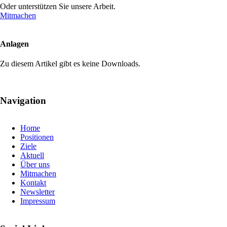
Oder unterstützen Sie unsere Arbeit.
Mitmachen
Anlagen
Zu diesem Artikel gibt es keine Downloads.
Navigation
Navigation
Home
überspringen
Positionen
Ziele
Aktuell
Über uns
Mitmachen
Kontakt
Newsletter
Impressum