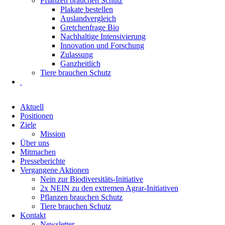
Pflanzen brauchen Schutz
Plakate bestellen
Auslandvergleich
Gretchenfrage Bio
Nachhaltige Intensivierung
Innovation und Forschung
Zulassung
Ganzheitlich
Tiere brauchen Schutz
Navigation
Aktuell
überspringen
Positionen
Ziele
Mission
Über uns
Mitmachen
Presseberichte
Vergangene Aktionen
Nein zur Biodiversitäts-Initiative
2x NEIN zu den extremen Agrar-Initiativen
Pflanzen brauchen Schutz
Tiere brauchen Schutz
Kontakt
Newsletter