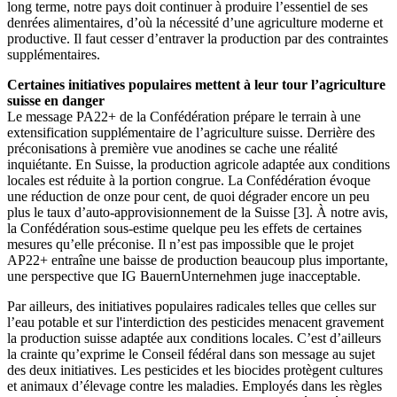
long terme, notre pays doit continuer à produire l’essentiel de ses
denrées alimentaires, d’où la nécessité d’une agriculture moderne et
productive. Il faut cesser d’entraver la production par des contraintes
supplémentaires.
Certaines initiatives populaires mettent à leur tour l’agriculture
suisse en danger
Le message PA22+ de la Confédération prépare le terrain à une
extensification supplémentaire de l’agriculture suisse. Derrière des
préconisations à première vue anodines se cache une réalité
inquiétante. En Suisse, la production agricole adaptée aux conditions
locales est réduite à la portion congrue. La Confédération évoque
une réduction de onze pour cent, de quoi dégrader encore un peu
plus le taux d’auto-approvisionnement de la Suisse
[3]
. À notre avis,
la Confédération sous-estime quelque peu les effets de certaines
mesures qu’elle préconise. Il n’est pas impossible que le projet
AP22+ entraîne une baisse de production beaucoup plus importante,
une perspective que IG BauernUnternehmen juge inacceptable.
Par ailleurs, des initiatives populaires radicales telles que celles sur
l’eau potable et sur l'interdiction des pesticides menacent gravement
la production suisse adaptée aux conditions locales. C’est d’ailleurs
la crainte qu’exprime le Conseil fédéral dans son message au sujet
des deux initiatives. Les pesticides et les biocides protègent cultures
et animaux d’élevage contre les maladies. Employés dans les règles