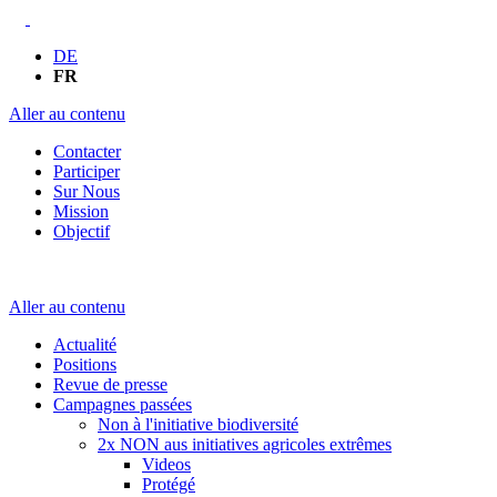
DE
FR
Aller au contenu
Contacter
Participer
Sur Nous
Mission
Objectif
Aller au contenu
Actualité
Positions
Revue de presse
Campagnes passées
Non à l'initiative biodiversité
2x NON aus initiatives agricoles extrêmes
Videos
Protégé