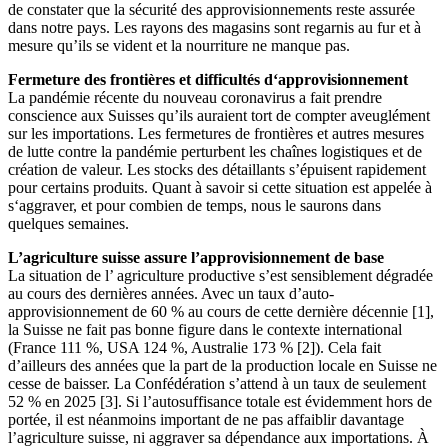
de constater que la sécurité des approvisionnements reste assurée
dans notre pays. Les rayons des magasins sont regarnis au fur et à
mesure qu’ils se vident et la nourriture ne manque pas.
Fermeture des frontières et difficultés d‘approvisionnement
La pandémie récente du nouveau coronavirus a fait prendre
conscience aux Suisses qu’ils auraient tort de compter aveuglément
sur les importations. Les fermetures de frontières et autres mesures
de lutte contre la pandémie perturbent les chaînes logistiques et de
création de valeur. Les stocks des détaillants s’épuisent rapidement
pour certains produits. Quant à savoir si cette situation est appelée à
s‘aggraver, et pour combien de temps, nous le saurons dans
quelques semaines.
L’agriculture suisse assure l’approvisionnement de base
La situation de l’ agriculture productive s’est sensiblement dégradée
au cours des dernières années. Avec un taux d’auto-
approvisionnement de 60 % au cours de cette dernière décennie
[1]
,
la Suisse ne fait pas bonne figure dans le contexte international
(France
111 %
, USA
124 %
, Australie
173 %
[2]
). Cela fait
d’ailleurs des années que la part de la production locale en Suisse ne
cesse de baisser. La Confédération s’attend à un taux de seulement
52 %
en 2025
[3]
. Si l’autosuffisance totale est évidemment hors de
portée, il est néanmoins important de ne pas affaiblir davantage
l’agriculture suisse, ni aggraver sa dépendance aux importations. À