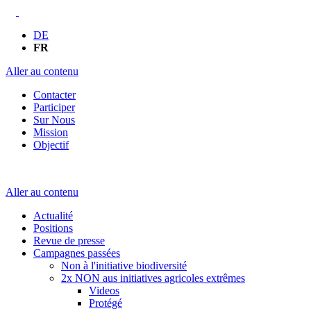
DE
FR
Aller au contenu
Contacter
Participer
Sur Nous
Mission
Objectif
Aller au contenu
Actualité
Positions
Revue de presse
Campagnes passées
Non à l'initiative biodiversité
2x NON aus initiatives agricoles extrêmes
Videos
Protégé