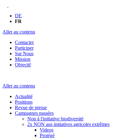
DE
FR
Aller au contenu
Contacter
Participer
Sur Nous
Mission
Objectif
Aller au contenu
Actualité
Positions
Revue de presse
Campagnes passées
Non à l'initiative biodiversité
2x NON aus initiatives agricoles extrêmes
Videos
Protégé