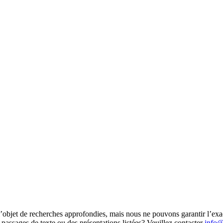
 l’objet de recherches approfondies, mais nous ne pouvons garantir l’exac
 passages de texte ou des présentations listées? Veuillez contacter
info@