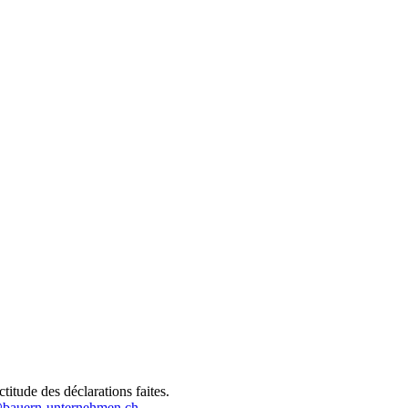
titude des déclarations faites.
bauern-unternehmen.ch