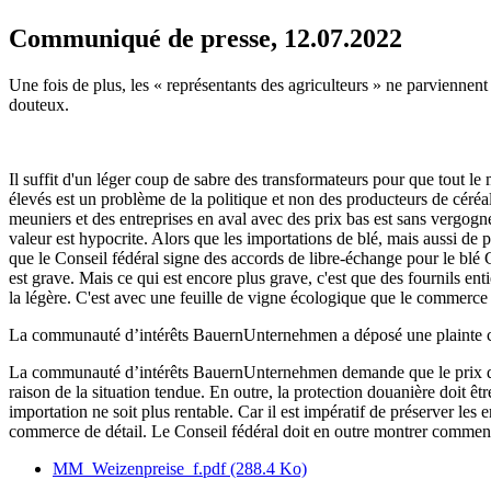
Communiqué de presse, 12.07.2022
Une fois de plus, les « représentants des agriculteurs » ne parviennent
douteux.
Il suffit d'un léger coup de sabre des transformateurs pour que tout l
élevés est un problème de la politique et non des producteurs de céréale
meuniers et des entreprises en aval avec des prix bas est sans vergogn
valeur est hypocrite. Alors que les importations de blé, mais aussi de 
que le Conseil fédéral signe des accords de libre-échange pour le blé
est grave. Mais ce qui est encore plus grave, c'est que des fournils ent
la légère. C'est avec une feuille de vigne écologique que le commerce d
La communauté d’intérêts BauernUnternehmen a déposé une plainte conce
La communauté d’intérêts BauernUnternehmen demande que le prix des 
raison de la situation tendue. En outre, la protection douanière doit êt
importation ne soit plus rentable. Car il est impératif de préserver le
commerce de détail. Le Conseil fédéral doit en outre montrer comment
MM_Weizenpreise_f.pdf
(288.4 Ko)