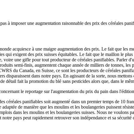
 pas à imposer une augmentation raisonnable des prix des céréales panifia
e monde acquiesce à une maigre augmentation des prix. Le fait que les me
s qui exigent des prix suisses équitables. Le fait que le maillon le plus
e, voire une gifle pour tout producteur de céréales panifiables. Parler 
produits semi-finis, augmentent chaque année de milliers de tonnes, les 
 CWRS du Canada, en Suisse, ce sont les producteurs de céréales panifia
iers disparaissent dans notre pays. En agissant de la sorte, nous mettons 
e détail fait la promotion du blé sans pesticides alors que, dans le mêm
rnant le reportage sur l'augmentation du prix du pain dans l'édition pr
céréales panifiables soit augmenté dans un premier temps de 10 francs
re adaptée de manière que les moulins et les boulangeries puissent résiste
s emplois dans les moulins et les boulangeries suisses. Nous ne voulons p
 notre pays peut rapidement retrouver son indépendance et sa sécurité 