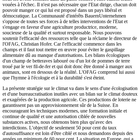
vouées à l'échec. Il n'est pas nécessaire que l'Etat dirige, chacun doit
pouvoir manger ce qui lui est proposé dans un pays libéral et
démocratique. La Communauté d'intérêts BauernUnternehmen
s'oppose de toutes ses forces à de telles interventions de l'Etat et
s'engage en faveur d'une agriculture productrice, moderne,
soucieuse de la qualité et surtout responsable. Nous pouvons
soutenir l'efficacité des ressources telle que la réclame le directeur de
l'OFAG, Christian Hofer. Car l'efficacité commence dans les
champs et il faut tout mettre en œuvre pour éviter le gaspillage
alimentaire dû au manque d'autorisations. Les bilans écologiques
d'un champ de betteraves labouré ou d'un lot de pommes de terre
troué par le ver fil-de-fer et qui doit donc être donné à manger aux
animaux, sont en dessous de la réalité. L'OFAG comprend lui aussi
que l'hymne à l'écologie et à la durabilité s'est éteint.
La présente stratégie sur le climat va dans le sens d'une écologisation
et d'une bureaucratisation inutiles avec un bilan sur le climat douteux
et exagérées de la production agricole. Ces productions de loterie ne
garantissent pas un approvisionnement sûr de la Suisse. En
encourageant les techniques modernes, une formation initiale et
continue de qualité et une autorisation ciblée de nouvelles
substances actives, nous obtenons bien plus qu'avec des
interdictions. L'objectif de seulement 50 pour cent du taux
d'autosuffisance est loin d'être ciblé et nous demandons depuis des
années un minimum de 60 pour cent. La situation en Europe, qui a