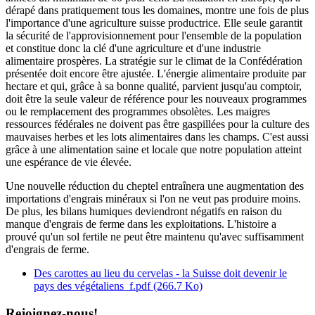
dérapé dans pratiquement tous les domaines, montre une fois de plus
l'importance d'une agriculture suisse productrice. Elle seule garantit
la sécurité de l'approvisionnement pour l'ensemble de la population
et constitue donc la clé d'une agriculture et d'une industrie
alimentaire prospères. La stratégie sur le climat de la Confédération
présentée doit encore être ajustée. L'énergie alimentaire produite par
hectare et qui, grâce à sa bonne qualité, parvient jusqu'au comptoir,
doit être la seule valeur de référence pour les nouveaux programmes
ou le remplacement des programmes obsolètes. Les maigres
ressources fédérales ne doivent pas être gaspillées pour la culture des
mauvaises herbes et les lots alimentaires dans les champs. C'est aussi
grâce à une alimentation saine et locale que notre population atteint
une espérance de vie élevée.
Une nouvelle réduction du cheptel entraînera une augmentation des
importations d'engrais minéraux si l'on ne veut pas produire moins.
De plus, les bilans humiques deviendront négatifs en raison du
manque d'engrais de ferme dans les exploitations. L'histoire a
prouvé qu'un sol fertile ne peut être maintenu qu'avec suffisamment
d'engrais de ferme.
Des carottes au lieu du cervelas - la Suisse doit devenir le
pays des végétaliens_f.pdf
(266.7 Ko)
Rejoignez-nous!