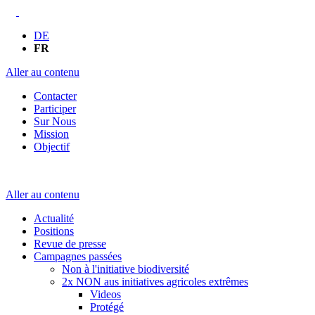
DE
FR
Aller au contenu
Contacter
Participer
Sur Nous
Mission
Objectif
Aller au contenu
Actualité
Positions
Revue de presse
Campagnes passées
Non à l'initiative biodiversité
2x NON aus initiatives agricoles extrêmes
Videos
Protégé