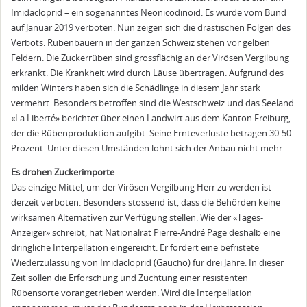
Imidacloprid – ein sogenanntes Neonicodinoid. Es wurde vom Bund
auf Januar 2019 verboten. Nun zeigen sich die drastischen Folgen des
Verbots: Rübenbauern in der ganzen Schweiz stehen vor gelben
Feldern. Die Zuckerrüben sind grossflächig an der Virösen Vergilbung
erkrankt. Die Krankheit wird durch Läuse übertragen. Aufgrund des
milden Winters haben sich die Schädlinge in diesem Jahr stark
vermehrt. Besonders betroffen sind die Westschweiz und das Seeland.
«La Liberté» berichtet über einen Landwirt aus dem Kanton Freiburg,
der die Rübenproduktion aufgibt. Seine Ernteverluste betragen 30-50
Prozent. Unter diesen Umständen lohnt sich der Anbau nicht mehr.
Es drohen Zuckerimporte
Das einzige Mittel, um der Virösen Vergilbung Herr zu werden ist
derzeit verboten. Besonders stossend ist, dass die Behörden keine
wirksamen Alternativen zur Verfügung stellen. Wie der «Tages-
Anzeiger» schreibt, hat Nationalrat Pierre-André Page deshalb eine
dringliche Interpellation eingereicht. Er fordert eine befristete
Wiederzulassung von Imidacloprid (Gaucho) für drei Jahre. In dieser
Zeit sollen die Erforschung und Züchtung einer resistenten
Rübensorte vorangetrieben werden. Wird die Interpellation