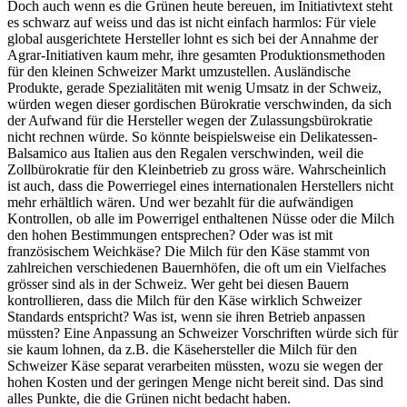
Doch auch wenn es die Grünen heute bereuen, im Initiativtext steht
es schwarz auf weiss und das ist nicht einfach harmlos: Für viele
global ausgerichtete Hersteller lohnt es sich bei der Annahme der
Agrar-Initiativen kaum mehr, ihre gesamten Produktionsmethoden
für den kleinen Schweizer Markt umzustellen. Ausländische
Produkte, gerade Spezialitäten mit wenig Umsatz in der Schweiz,
würden wegen dieser gordischen Bürokratie verschwinden, da sich
der Aufwand für die Hersteller wegen der Zulassungsbürokratie
nicht rechnen würde. So könnte beispielsweise ein Delikatessen-
Balsamico aus Italien aus den Regalen verschwinden, weil die
Zollbürokratie für den Kleinbetrieb zu gross wäre. Wahrscheinlich
ist auch, dass die Powerriegel eines internationalen Herstellers nicht
mehr erhältlich wären. Und wer bezahlt für die aufwändigen
Kontrollen, ob alle im Powerrigel enthaltenen Nüsse oder die Milch
den hohen Bestimmungen entsprechen? Oder was ist mit
französischem Weichkäse? Die Milch für den Käse stammt von
zahlreichen verschiedenen Bauernhöfen, die oft um ein Vielfaches
grösser sind als in der Schweiz. Wer geht bei diesen Bauern
kontrollieren, dass die Milch für den Käse wirklich Schweizer
Standards entspricht? Was ist, wenn sie ihren Betrieb anpassen
müssten? Eine Anpassung an Schweizer Vorschriften würde sich für
sie kaum lohnen, da z.B. die Käsehersteller die Milch für den
Schweizer Käse separat verarbeiten müssten, wozu sie wegen der
hohen Kosten und der geringen Menge nicht bereit sind. Das sind
alles Punkte, die die Grünen nicht bedacht haben.