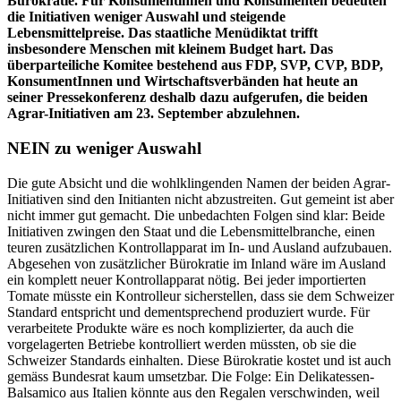
Bürokratie. Für Konsumentinnen und Konsumenten bedeuten
die Initiativen weniger Auswahl und steigende
Lebensmittelpreise. Das staatliche Menüdiktat trifft
insbesondere Menschen mit kleinem Budget hart. Das
überparteiliche Komitee bestehend aus FDP, SVP, CVP, BDP,
KonsumentInnen und Wirtschaftsverbänden hat heute an
seiner Pressekonferenz deshalb dazu aufgerufen, die beiden
Agrar-Initiativen am 23. September abzulehnen.
NEIN zu weniger Auswahl
Die gute Absicht und die wohlklingenden Namen der beiden Agrar-
Initiativen sind den Initianten nicht abzustreiten. Gut gemeint ist aber
nicht immer gut gemacht. Die unbedachten Folgen sind klar: Beide
Initiativen zwingen den Staat und die Lebensmittelbranche, einen
teuren zusätzlichen Kontrollapparat im In- und Ausland aufzubauen.
Abgesehen von zusätzlicher Bürokratie im Inland wäre im Ausland
ein komplett neuer Kontrollapparat nötig. Bei jeder importierten
Tomate müsste ein Kontrolleur sicherstellen, dass sie dem Schweizer
Standard entspricht und dementsprechend produziert wurde. Für
verarbeitete Produkte wäre es noch komplizierter, da auch die
vorgelagerten Betriebe kontrolliert werden müssten, ob sie die
Schweizer Standards einhalten. Diese Bürokratie kostet und ist auch
gemäss Bundesrat kaum umsetzbar. Die Folge: Ein Delikatessen-
Balsamico aus Italien könnte aus den Regalen verschwinden, weil