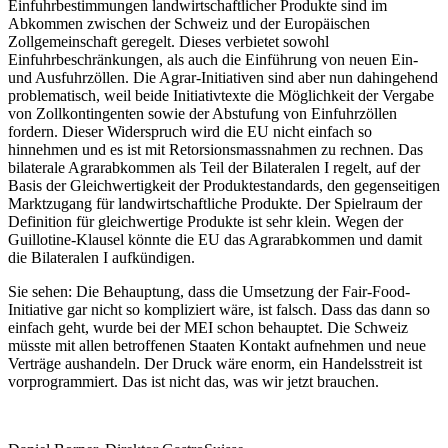
Einfuhrbestimmungen landwirtschaftlicher Produkte sind im
Abkommen zwischen der Schweiz und der Europäischen
Zollgemeinschaft geregelt. Dieses verbietet sowohl
Einfuhrbeschränkungen, als auch die Einführung von neuen Ein-
und Ausfuhrzöllen. Die Agrar-Initiativen sind aber nun dahingehend
problematisch, weil beide Initiativtexte die Möglichkeit der Vergabe
von Zollkontingenten sowie der Abstufung von Einfuhrzöllen
fordern. Dieser Widerspruch wird die EU nicht einfach so
hinnehmen und es ist mit Retorsionsmassnahmen zu rechnen. Das
bilaterale Agrarabkommen als Teil der Bilateralen I regelt, auf der
Basis der Gleichwertigkeit der Produktestandards, den gegenseitigen
Marktzugang für landwirtschaftliche Produkte. Der Spielraum der
Definition für gleichwertige Produkte ist sehr klein. Wegen der
Guillotine-Klausel könnte die EU das Agrarabkommen und damit
die Bilateralen I aufkündigen.
Sie sehen: Die Behauptung, dass die Umsetzung der Fair-Food-
Initiative gar nicht so kompliziert wäre, ist falsch. Dass das dann so
einfach geht, wurde bei der MEI schon behauptet. Die Schweiz
müsste mit allen betroffenen Staaten Kontakt aufnehmen und neue
Verträge aushandeln. Der Druck wäre enorm, ein Handelsstreit ist
vorprogrammiert. Das ist nicht das, was wir jetzt brauchen.