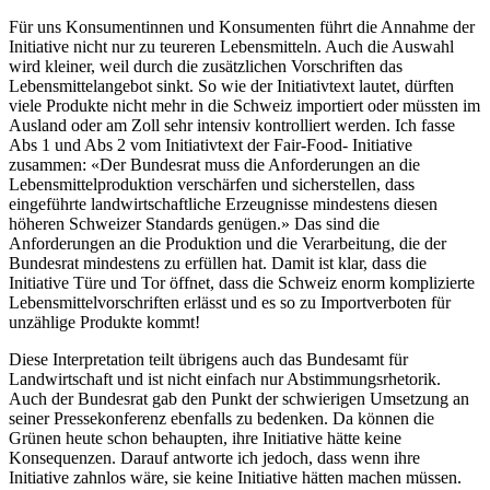
Für uns Konsumentinnen und Konsumenten führt die Annahme der
Initiative nicht nur zu teureren Lebensmitteln. Auch die Auswahl
wird kleiner, weil durch die zusätzlichen Vorschriften das
Lebensmittelangebot sinkt. So wie der Initiativtext lautet, dürften
viele Produkte nicht mehr in die Schweiz importiert oder müssten im
Ausland oder am Zoll sehr intensiv kontrolliert werden. Ich fasse
Abs 1 und Abs 2 vom Initiativtext der Fair-Food- Initiative
zusammen: «Der Bundesrat muss die Anforderungen an die
Lebensmittelproduktion verschärfen und sicherstellen, dass
eingeführte landwirtschaftliche Erzeugnisse mindestens diesen
höheren Schweizer Standards genügen.» Das sind die
Anforderungen an die Produktion und die Verarbeitung, die der
Bundesrat mindestens zu erfüllen hat. Damit ist klar, dass die
Initiative Türe und Tor öffnet, dass die Schweiz enorm komplizierte
Lebensmittelvorschriften erlässt und es so zu Importverboten für
unzählige Produkte kommt!
Diese Interpretation teilt übrigens auch das Bundesamt für
Landwirtschaft und ist nicht einfach nur Abstimmungsrhetorik.
Auch der Bundesrat gab den Punkt der schwierigen Umsetzung an
seiner Pressekonferenz ebenfalls zu bedenken. Da können die
Grünen heute schon behaupten, ihre Initiative hätte keine
Konsequenzen. Darauf antworte ich jedoch, dass wenn ihre
Initiative zahnlos wäre, sie keine Initiative hätten machen müssen.