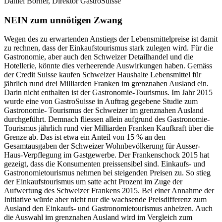
Daniel Borner, Direktor GastroSuisse
NEIN zum unnötigen Zwang
Wegen des zu erwartenden Anstiegs der Lebensmittelpreise ist damit
zu rechnen, dass der Einkaufstourismus stark zulegen wird. Für die
Gastronomie, aber auch den Schweizer Detailhandel und die
Hotellerie, könnte dies verheerende Auswirkungen haben. Gemäss
der Credit Suisse kaufen Schweizer Haushalte Lebensmittel für
jährlich rund drei Milliarden Franken im grenznahen Ausland ein.
Darin nicht enthalten ist der Gastronomie-Tourismus. Im Jahr 2015
wurde eine von GastroSuisse in Auftrag gegebene Studie zum
Gastronomie- Tourismus der Schweizer im grenznahen Ausland
durchgeführt. Demnach fliessen allein aufgrund des Gastronomie-
Tourismus jährlich rund vier Milliarden Franken Kaufkraft über die
Grenze ab. Das ist etwa ein Anteil von 15 % an den
Gesamtausgaben der Schweizer Wohnbevölkerung für Ausser-
Haus-Verpflegung im Gastgewerbe. Der Frankenschock 2015 hat
gezeigt, dass die Konsumenten preissensibel sind. Einkaufs- und
Gastronomietourismus nehmen bei steigenden Preisen zu. So stieg
der Einkaufstourismus um satte acht Prozent im Zuge der
Aufwertung des Schweizer Frankens 2015. Bei einer Annahme der
Initiative würde aber nicht nur die wachsende Preisdifferenz zum
Ausland den Einkaufs- und Gastronomietourismus anheizen. Auch
die Auswahl im grenznahen Ausland wird im Vergleich zum