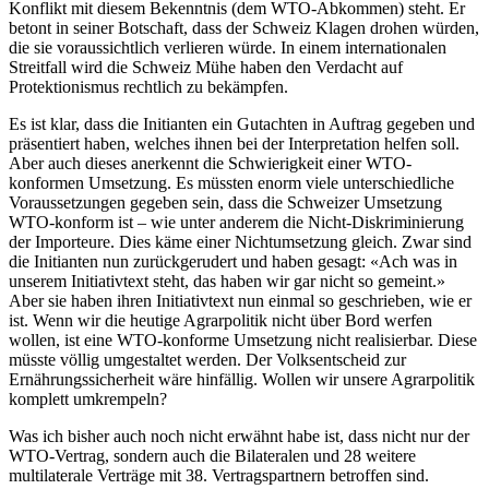
Konflikt mit diesem Bekenntnis (dem WTO-Abkommen) steht. Er
betont in seiner Botschaft, dass der Schweiz Klagen drohen würden,
die sie voraussichtlich verlieren würde. In einem internationalen
Streitfall wird die Schweiz Mühe haben den Verdacht auf
Protektionismus rechtlich zu bekämpfen.
Es ist klar, dass die Initianten ein Gutachten in Auftrag gegeben und
präsentiert haben, welches ihnen bei der Interpretation helfen soll.
Aber auch dieses anerkennt die Schwierigkeit einer WTO-
konformen Umsetzung. Es müssten enorm viele unterschiedliche
Voraussetzungen gegeben sein, dass die Schweizer Umsetzung
WTO-konform ist – wie unter anderem die Nicht-Diskriminierung
der Importeure. Dies käme einer Nichtumsetzung gleich. Zwar sind
die Initianten nun zurückgerudert und haben gesagt: «Ach was in
unserem Initiativtext steht, das haben wir gar nicht so gemeint.»
Aber sie haben ihren Initiativtext nun einmal so geschrieben, wie er
ist. Wenn wir die heutige Agrarpolitik nicht über Bord werfen
wollen, ist eine WTO-konforme Umsetzung nicht realisierbar. Diese
müsste völlig umgestaltet werden. Der Volksentscheid zur
Ernährungssicherheit wäre hinfällig. Wollen wir unsere Agrarpolitik
komplett umkrempeln?
Was ich bisher auch noch nicht erwähnt habe ist, dass nicht nur der
WTO-Vertrag, sondern auch die Bilateralen und 28 weitere
multilaterale Verträge mit 38. Vertragspartnern betroffen sind.