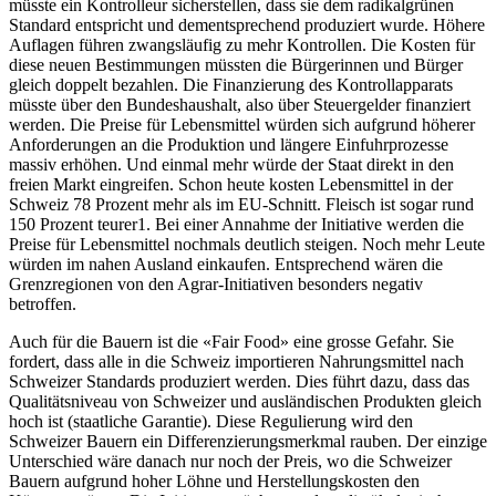
müsste ein Kontrolleur sicherstellen, dass sie dem radikalgrünen
Standard entspricht und dementsprechend produziert wurde. Höhere
Auflagen führen zwangsläufig zu mehr Kontrollen. Die Kosten für
diese neuen Bestimmungen müssten die Bürgerinnen und Bürger
gleich doppelt bezahlen. Die Finanzierung des Kontrollapparats
müsste über den Bundeshaushalt, also über Steuergelder finanziert
werden. Die Preise für Lebensmittel würden sich aufgrund höherer
Anforderungen an die Produktion und längere Einfuhrprozesse
massiv erhöhen. Und einmal mehr würde der Staat direkt in den
freien Markt eingreifen. Schon heute kosten Lebensmittel in der
Schweiz 78 Prozent mehr als im EU-Schnitt. Fleisch ist sogar rund
150 Prozent teurer1. Bei einer Annahme der Initiative werden die
Preise für Lebensmittel nochmals deutlich steigen. Noch mehr Leute
würden im nahen Ausland einkaufen. Entsprechend wären die
Grenzregionen von den Agrar-Initiativen besonders negativ
betroffen.
Auch für die Bauern ist die «Fair Food» eine grosse Gefahr. Sie
fordert, dass alle in die Schweiz importieren Nahrungsmittel nach
Schweizer Standards produziert werden. Dies führt dazu, dass das
Qualitätsniveau von Schweizer und ausländischen Produkten gleich
hoch ist (staatliche Garantie). Diese Regulierung wird den
Schweizer Bauern ein Differenzierungsmerkmal rauben. Der einzige
Unterschied wäre danach nur noch der Preis, wo die Schweizer
Bauern aufgrund hoher Löhne und Herstellungskosten den