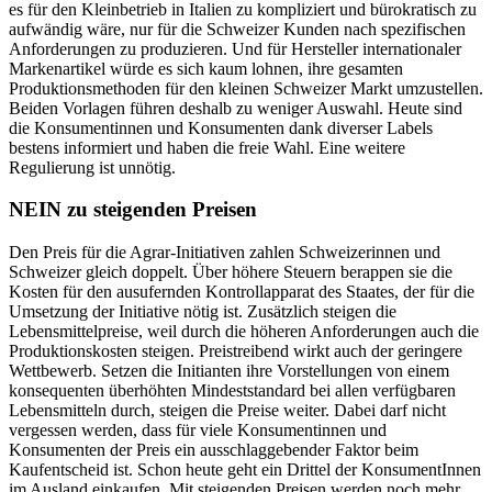
es für den Kleinbetrieb in Italien zu kompliziert und bürokratisch zu
aufwändig wäre, nur für die Schweizer Kunden nach spezifischen
Anforderungen zu produzieren. Und für Hersteller internationaler
Markenartikel würde es sich kaum lohnen, ihre gesamten
Produktionsmethoden für den kleinen Schweizer Markt umzustellen.
Beiden Vorlagen führen deshalb zu weniger Auswahl. Heute sind
die Konsumentinnen und Konsumenten dank diverser Labels
bestens informiert und haben die freie Wahl. Eine weitere
Regulierung ist unnötig.
NEIN zu steigenden Preisen
Den Preis für die Agrar-Initiativen zahlen Schweizerinnen und
Schweizer gleich doppelt. Über höhere Steuern berappen sie die
Kosten für den ausufernden Kontrollapparat des Staates, der für die
Umsetzung der Initiative nötig ist. Zusätzlich steigen die
Lebensmittelpreise, weil durch die höheren Anforderungen auch die
Produktionskosten steigen. Preistreibend wirkt auch der geringere
Wettbewerb. Setzen die Initianten ihre Vorstellungen von einem
konsequenten überhöhten Mindeststandard bei allen verfügbaren
Lebensmitteln durch, steigen die Preise weiter. Dabei darf nicht
vergessen werden, dass für viele Konsumentinnen und
Konsumenten der Preis ein ausschlaggebender Faktor beim
Kaufentscheid ist. Schon heute geht ein Drittel der KonsumentInnen
im Ausland einkaufen. Mit steigenden Preisen werden noch mehr